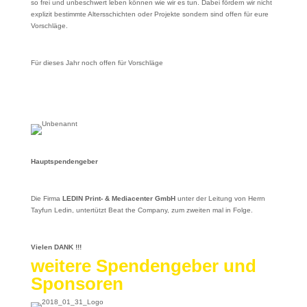
so frei und unbeschwert leben können wie wir es tun. Dabei fördern wir nicht
explizit bestimmte Altersschichten oder Projekte sondern sind offen für eure
Vorschläge.
Für dieses Jahr noch offen für Vorschläge
Hauptspendengeber
Die Firma
LEDIN Print- & Mediacenter GmbH
unter der Leitung von Herrn
Tayfun Ledin, untertützt Beat the Company, zum zweiten mal in Folge.
Vielen DANK !!!
weitere Spendengeber und
Sponsoren