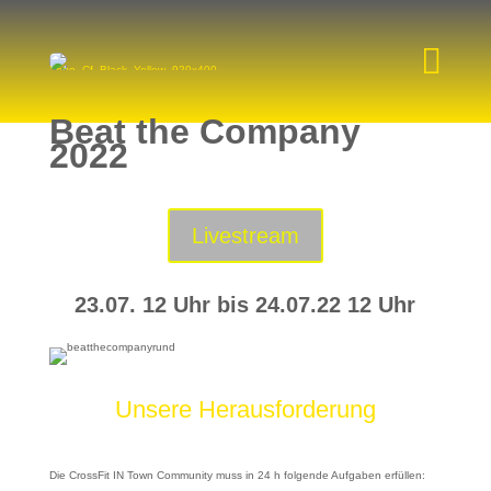

Beat the Company
2022
HOME
Livestream
PROBETRAINING
DROPIN
23.07. 12 Uhr bis 24.07.22 12 Uhr
PERSONAL TRAINING
PREISE
Unsere Herausforderung
COACHES
Die CrossFit IN Town Community muss in 24 h folgende Aufgaben erfüllen: