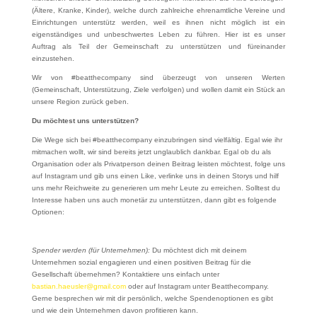
(Ältere, Kranke, Kinder), welche durch zahlreiche ehrenamtliche Vereine und
Einrichtungen unterstütz werden, weil es ihnen nicht möglich ist ein
eigenständiges und unbeschwertes Leben zu führen. Hier ist es unser
Auftrag als Teil der Gemeinschaft zu unterstützen und füreinander
einzustehen.
Wir von #beatthecompany sind überzeugt von unseren Werten
(Gemeinschaft, Unterstützung, Ziele verfolgen) und wollen damit ein Stück an
unsere Region zurück geben.
Du möchtest uns unterstützen?
Die Wege sich bei #beatthecompany einzubringen sind vielfältig. Egal wie ihr
mitmachen wollt, wir sind bereits jetzt unglaublich dankbar. Egal ob du als
Organisation oder als Privatperson deinen Beitrag leisten möchtest, folge uns
auf Instagram und gib uns einen Like, verlinke uns in deinen Storys und hilf
uns mehr Reichweite zu generieren um mehr Leute zu erreichen. Solltest du
Interesse haben uns auch monetär zu unterstützen, dann gibt es folgende
Optionen:
Spender werden (für Unternehmen):
Du möchtest dich mit deinem
Unternehmen sozial engagieren und einen positiven Beitrag für die
Gesellschaft übernehmen? Kontaktiere uns einfach unter
bastian.haeusler@gmail.com
oder auf Instagram unter Beatthecompany.
Gerne besprechen wir mit dir persönlich, welche Spendenoptionen es gibt
und wie dein Unternehmen davon profitieren kann.