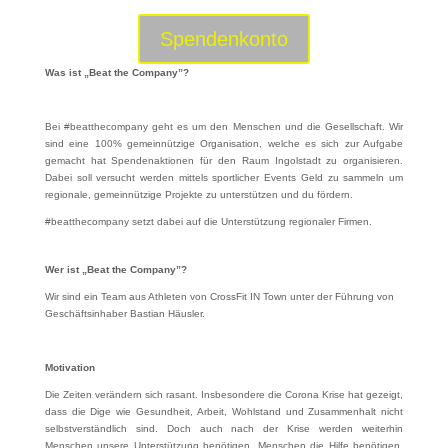
Spendenkonto
Was ist „Beat the Company”?
Bei #beatthecompany geht es um den Menschen und die Gesellschaft. Wir
sind eine 100% gemeinnützige Organisation, welche es sich zur Aufgabe
gemacht hat Spendenaktionen für den Raum Ingolstadt zu organisieren.
Dabei soll versucht werden mittels sportlicher Events Geld zu sammeln um
regionale, gemeinnützige Projekte zu unterstützen und du fördern.
#beatthecompany setzt dabei auf die Unterstützung regionaler Firmen.
Wer ist „Beat the Company”?
Wir sind ein Team aus Athleten von CrossFit IN Town unter der Führung von
Geschäftsinhaber Bastian Häusler.
Motivation
Die Zeiten verändern sich rasant. Insbesondere die Corona Krise hat gezeigt,
dass die Dige wie Gesundheit, Arbeit, Wohlstand und Zusammenhalt nicht
selbstverständlich sind. Doch auch nach der Krise werden weiterhin
Menschen unsere Unterstützung benötigen. Menschen die Hilfe benötigen