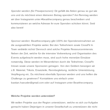
Spender werden (für Privatpersonen):
Dir gefällt die Aktion genau so gut wie
uns und du möchtest einen kleineren Betrag spenden? Am Renntag werden
wir über Instagramm unter #beatthecompany genau beschreiben und
kommunizieren an welche Adresse ihr eure Spenden schicken könnt. Seid
also bereit!
Sponsor werden
: Beatthecompany gibt 100% der Spendeneinnahmen an
die ausgewählten Projekte weiter. Bei den Teilnehmern sowie CrossFit In
Town verbleibt nichts! Dennoch sind solche Projekte Ressourcenintensiv.
Neben der Zeit, welche für die intensive Vorbereitung und Organisation des
Events aufgebracht werden muss, sind auch hohe monetäre Einsätze
notwendig. Diese werden im Wesentlichen durch die Teilnehmer, CrossFit
Intown sowie unsere Sponsoren getragen. Von den Geldern besorgen wir
z.B. Material, Trikots, Ersatzteile, Rennbegleitung, ärztliche Unterstützung,
Verpflegung etc. Du möchtest ebenfalls Sponsor werden und uns helfen die
Challenge zu gewinnen? Kontaktiere uns einfach unter
bastian.haeusler@gmail.com oder auf Instagram unter Beatthecompany.
Welche Projekte werden unterstützt?
Wir wollen Projekte aus der Region unterstützen, welche es sich zur Aufgabe
gemacht haben Diejenigen in unserer Gesellschaft zu unterstützen die nicht