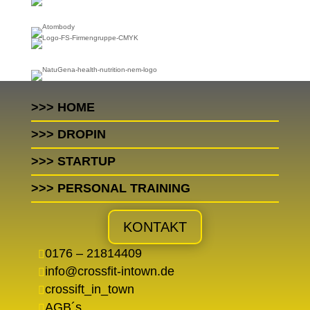
>>> HOME
>>> DROPIN
>>> STARTUP
>>> PERSONAL TRAINING
KONTAKT
0176 – 21814409

info@crossfit-intown.de

crossift_in_town

AGB´s
