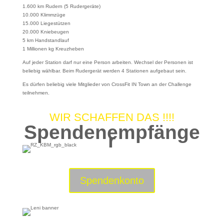
ERNÄHRUNGSBERATUNG
1.600 km Rudern (5 Rudergeräte)
10.000 Klimmzüge
15.000 Liegestützen
20.000 Kniebeugen
5 km Handstandlauf
1 Millionen kg Kreuzheben
Auf jeder Station darf nur eine Person arbeiten. Wechsel der Personen ist
beliebig wählbar. Beim Rudergerät werden 4 Stationen aufgebaut sein.
Es dürfen beliebig viele Mitglieder von CrossFit IN Town an der Challenge
teilnehmen.
WIR SCHAFFEN DAS !!!!
Spendenempfänge
r
Spendenkonto