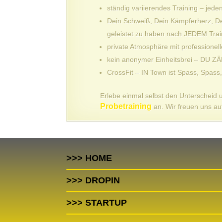
ständig variierendes Training – jed
Dein Schweiß, Dein Kämpferherz, Dei
geleistet zu haben nach JEDEM Trai
private Atmosphäre mit professionel
kein anonymer Einheitsbrei – DU Z
CrossFit – IN Town ist Spass, Spass
Erlebe einmal selbst den Unterscheid 
Probetraining
an. Wir freuen uns au
>>> HOME
>>> DROPIN
>>> STARTUP