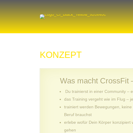
HOME
KONZEPT
PROBETRAINING
DROPIN
Was macht
CrossFit 
PERSONAL TRAINING
Du trainierst in einer Community – 
das Training vergeht wie im Flug – j
PREISE
trainiert werden Bewegungen, keine
Beruf brauchst
COACHES
erlebe wofür Dein Körper konzipiert 
ERNÄHRUNGSBERATUNG
gehen