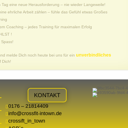
en Tag eine neue Herausforderung – nie wieder Langeweile!
ne ehrliche Arbeit zählen – fühle das Gefühl etwas Großes
ning
lem Coaching – jedes Training für maximalen Erfolg
ÄHLST !
, Spass!
unverbindliches
und melde Dich noch heute bei uns für ein
f Dich!
KONTAKT
0176 – 21814409

info@crossfit-intown.de

crossift_in_town
